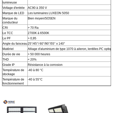
lumineuse
Voltage d'entrée
AC90 à 350 V
Marque de LED
Les luminaires LUXEON 5050
Marque du
Bien moyen/SOSEN
conducteur
CRI
> 70 Ra
Le TCC
2700K à 6500K
Le PF
> 0,95
Angle du faisceau
25°/45°/ 60°/90°/55° x 140°
Matériel
Alliage d'aluminium de type 1070 à aileron, lentilles PC optiq
Durée de vie
> 50 000 heures
THD
< 20%
Grade IP
Résistance à la corrosion
Température de
-40 à 80 °C
stockage
Température de
-40 à 55°C
fonctionnement