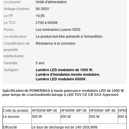
Le pouvoir:
Unité d'alimentation
Voltage d'entrée:
90-305V
Le PF:
>0,95
Le TCC:
2700 à 6500K
Puces:
Les luminaires Luxeon 5050
Le conducteur:
Le produit doit être présenté à l'échantillon.
Classification de
Résistance à la corrosion
propriété
intellectuelle:
Garantie:
5 ans
Lumière LED modulaire de 1000 W
Surligner:
,
Lumière d'inondation menée modulaire
,
Lumière LED modulaire 6500K
Spécification de POWERMAX à haute puissance modulaire LED de 1000 W
pour lampe de crue/stadion/éclairage à LED TUV CE CB SAA Approuvé
Code du produit
HF300W-MP-36
HF400W- MP-36
HF500W- MP-36
HF600
Le pouvoir
300 W
400 W
500 W
600 W
Efficacité
Le taux de décharge est de 140-160LM/W.