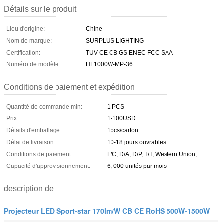
Détails sur le produit
Lieu d'origine:
Chine
Nom de marque:
SURPLUS LIGHTING
Certification:
TUV CE CB GS ENEC FCC SAA
Numéro de modèle:
HF1000W-MP-36
Conditions de paiement et expédition
Quantité de commande min:
1 PCS
Prix:
1-100USD
Détails d'emballage:
1pcs/carton
Délai de livraison:
10-18 jours ouvrables
Conditions de paiement:
L/C, D/A, D/P, T/T, Western Union,
Capacité d'approvisionnement:
6, 000 unités par mois
description de
Projecteur LED Sport-star 170lm/W CB CE RoHS 500W-1500W