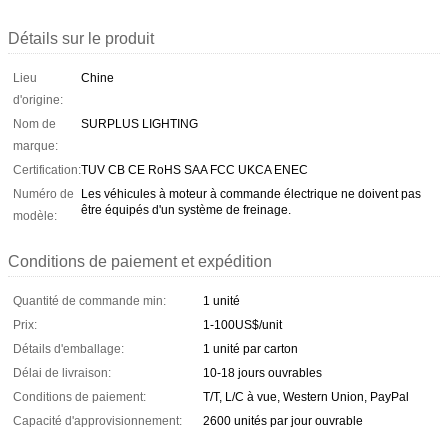
Détails sur le produit
Lieu
Chine
d'origine:
Nom de
SURPLUS LIGHTING
marque:
Certification:
TUV CB CE RoHS SAA FCC UKCA ENEC
Numéro de
Les véhicules à moteur à commande électrique ne doivent pas
être équipés d'un système de freinage.
modèle:
Conditions de paiement et expédition
Quantité de commande min:
1 unité
Prix:
1-100US$/unit
Détails d'emballage:
1 unité par carton
Délai de livraison:
10-18 jours ouvrables
Conditions de paiement:
T/T, L/C à vue, Western Union, PayPal
Capacité d'approvisionnement:
2600 unités par jour ouvrable