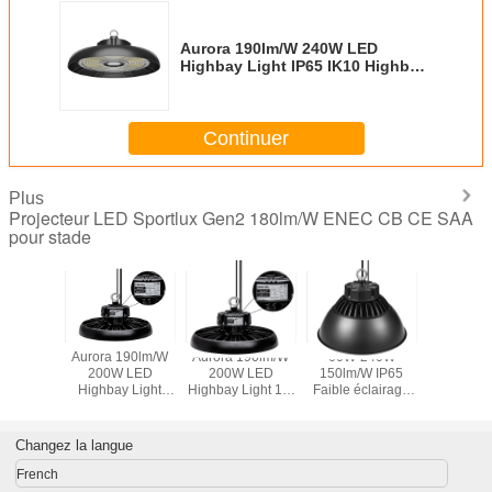
Aurora 190lm/W 240W LED
Highbay Light IP65 IK10 Highbay
Lighting CB CE SAA UKCA RoHS
Approuvé éclairage d'entrepôt
Continuer
Plus
Projecteur LED Sportlux Gen2 180lm/W ENEC CB CE SAA
pour stade
190lm/W
Aurora 190lm/W
Aurora 190lm/W
60W-240W
Aurora 1
 LED
200W LED
200W LED
150lm/W IP65
100W 
y Light
Highbay Light
Highbay Light 1 à
Faible éclairage
Highbay 
 IK10
IP65 IK10
10V Attenuation
LED haute baie
IP65 I
Lighting
Highbay Lighting
Highbay L
E SAA
CB CE SAA
CB CE
Changez la langue
 RoHS
UKCA RoHS
UKCA 
ouvé
Approuvé
Appro
French
irage
éclairage
éclair