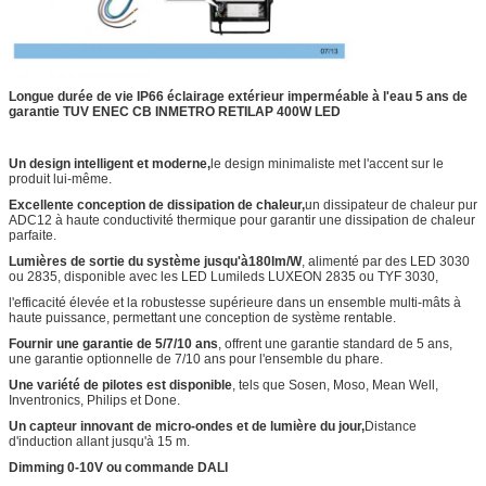
Longue durée de vie IP66 éclairage extérieur imperméable à l'eau 5 ans de
garantie TUV ENEC CB INMETRO RETILAP 400W LED
Un design intelligent et moderne,
le design minimaliste met l'accent sur le
produit lui-même.
Excellente conception de dissipation de chaleur,
un dissipateur de chaleur pur
ADC12 à haute conductivité thermique pour garantir une dissipation de chaleur
parfaite.
Lumières de sortie du système jusqu'à
1
80lm/W
, alimenté par des LED 3030
ou 2835, disponible avec les LED Lumileds LUXEON 2835 ou TYF 3030,
l'efficacité élevée et la robustesse supérieure dans un ensemble multi-mâts à
haute puissance, permettant une conception de système rentable.
Fournir une garantie de 5/7/10 ans
, offrent une garantie standard de 5 ans,
une garantie optionnelle de 7/10 ans pour l'ensemble du phare.
Une variété de pilotes est disponible
, tels que Sosen, Moso, Mean Well,
Inventronics, Philips et Done.
Un capteur innovant de micro-ondes et de lumière du jour,
Distance
d'induction allant jusqu'à 15 m.
Dimming 0-10V ou commande DALI