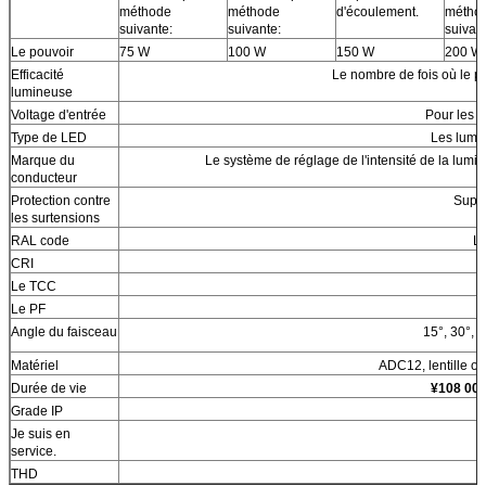
méthode
méthode
d'écoulement.
métho
suivante:
suivante:
suivan
Le pouvoir
75 W
100 W
150 W
200 W
Efficacité
Le nombre de fois où le pr
lumineuse
Voltage d'entrée
Pour les 
Type de LED
Les lumi
Marque du
Le système de réglage de l'intensité de la lumiè
conducteur
Protection contre
Suppo
les surtensions
RAL code
Le
CRI
Le TCC
Le PF
Angle du faisceau
15°, 30°, 6
Matériel
ADC12, lentille o
Durée de vie
¥108 000
Grade IP
R
Je suis en
service.
THD