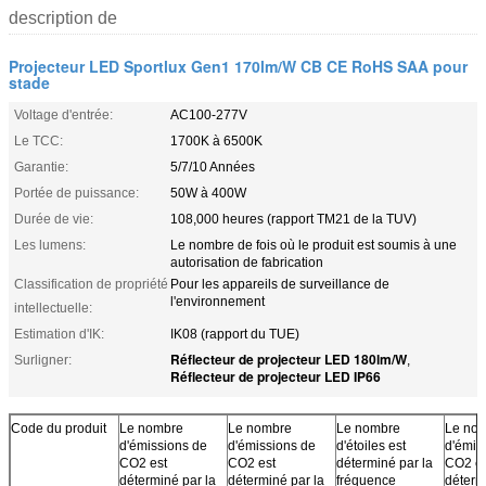
description de
Projecteur LED Sportlux Gen1 170lm/W CB CE RoHS SAA pour
stade
Voltage d'entrée:
AC100-277V
Le TCC:
1700K à 6500K
Garantie:
5/7/10 Années
Portée de puissance:
50W à 400W
Durée de vie:
108,000 heures (rapport TM21 de la TUV)
Les lumens:
Le nombre de fois où le produit est soumis à une
autorisation de fabrication
Classification de propriété
Pour les appareils de surveillance de
l'environnement
intellectuelle:
Estimation d'IK:
IK08 (rapport du TUE)
Réflecteur de projecteur LED 180lm/W
Surligner:
,
Réflecteur de projecteur LED IP66
Code du produit
Le nombre
Le nombre
Le nombre
Le no
d'émissions de
d'émissions de
d'étoiles est
d'émis
CO2 est
CO2 est
déterminé par la
CO2 es
déterminé par la
déterminé par la
fréquence
déterm