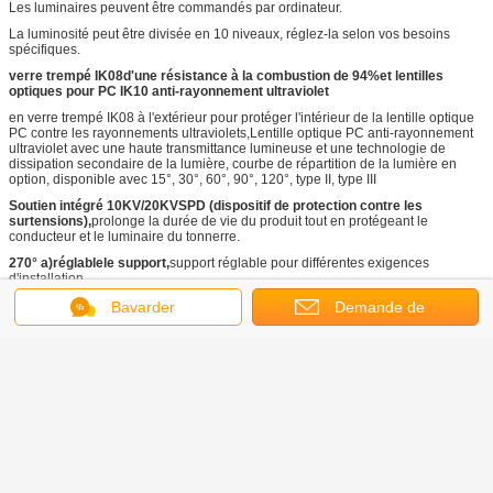
Les luminaires peuvent être commandés par ordinateur.
La luminosité peut être divisée en 10 niveaux, réglez-la selon vos besoins
spécifiques.
verre trempé IK08
d'une résistance à la combustion de 94%
et lentilles
optiques pour PC IK10 anti-rayonnement ultraviolet
en verre trempé IK08 à l'extérieur pour protéger l'intérieur de la lentille optique
PC contre les rayonnements ultraviolets,Lentille optique PC anti-rayonnement
ultraviolet avec une haute transmittance lumineuse et une technologie de
dissipation secondaire de la lumière, courbe de répartition de la lumière en
option, disponible avec 15°, 30°, 60°, 90°, 120°, type II, type III
Soutien intégré 10K
V
/20K
V
SPD (dispositif de protection contre les
surtensions),
prolonge la durée de vie du produit tout en protégeant le
conducteur et le luminaire du tonnerre.
270°
a)
réglable
le support
,
support réglable pour différentes exigences
d'installation.
Haute fiabilité du produit grâce à l'application d'un procédé de peinture en
Bavarder
Demande de
13 étapes
,
h
couche de haute efficacité.
La peinture et les pièces métalliques
ont passé avec succès le test de 500 heures de pulvérisation de sel.
soumission
Une solution d'éclairage rentable et efficace pour un retour sur
investissement rapide.
108,000 heures de durée de vie, indiquée par le rapport TM21.