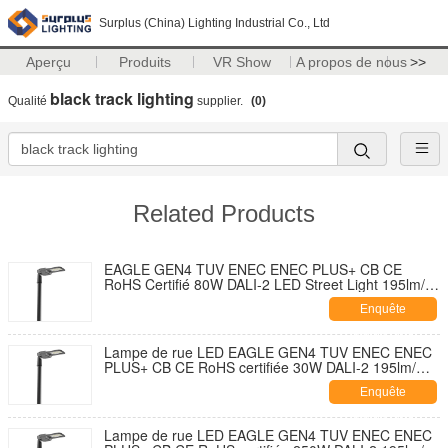
Surplus (China) Lighting Industrial Co., Ltd
Aperçu
Produits
VR Show
A propos de nous
>>
black track lighting
Qualité
supplier.
(0)
Related Products
EAGLE GEN4 TUV ENEC ENEC PLUS+ CB CE
RoHS Certifié 80W DALI-2 LED Street Light 195lm/W
Avec 7 PIN NEMA Socket Shorting Cap et 10KV SPD
Enquête
Développement sans outil
maintenant
Lampe de rue LED EAGLE GEN4 TUV ENEC ENEC
PLUS+ CB CE RoHS certifiée 30W DALI-2 195lm/W
avec capuchon de fermeture de douille NEMA 7
Enquête
broches et conception auto-nettoyante et ouverture
sans outil avec parasurtenseur 10KV
maintenant
Lampe de rue LED EAGLE GEN4 TUV ENEC ENEC