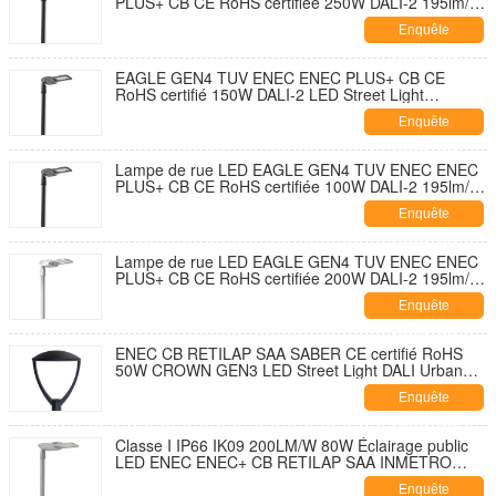
PLUS+ CB CE RoHS certifiée 250W DALI-2 195lm/W
avec capuchon de fermeture de prise NEMA 7
Enquête
broches et conception à ouverture sans outil et
autonettoyante avec parasurtenseur 10KV
maintenant
EAGLE GEN4 TUV ENEC ENEC PLUS+ CB CE
RoHS certifié 150W DALI-2 LED Street Light
195lm/W Avec 7 PIN NEMA Socket Shorting Cap et
Enquête
10KV SPD Développement sans outil et sans
ouverture et autodécouvrant
maintenant
Lampe de rue LED EAGLE GEN4 TUV ENEC ENEC
PLUS+ CB CE RoHS certifiée 100W DALI-2 195lm/W
avec capuchon de fermeture de douille NEMA 7
Enquête
broches et parasurtenseur 10KV Conception à
ouverture sans outil et autonettoyante
maintenant
Lampe de rue LED EAGLE GEN4 TUV ENEC ENEC
PLUS+ CB CE RoHS certifiée 200W DALI-2 195lm/W
avec capuchon de fermeture de douille NEMA 7
Enquête
broches et parasurtenseur 10KV Conception à
ouverture sans outil et autonettoyante
maintenant
ENEC CB RETILAP SAA SABER CE certifié RoHS
50W CROWN GEN3 LED Street Light DALI Urban
Street Light Garden Light INMETRO IP66 Design
Enquête
d'ouverture extérieure sans outil
maintenant
Classe I IP66 IK09 200LM/W 80W Éclairage public
LED ENEC ENEC+ CB RETILAP SAA INMETRO
Certifié Zhaga-D4i Garantie 10 ans Conception
Enquête
autonettoyante