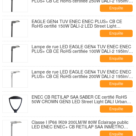
PLUS+ CB CE RoHS certifiée 250W DALI-2 195lm/W
avec capuchon de fermeture de prise NEMA 7
Enquête
broches et conception à ouverture sans outil et
autonettoyante avec parasurtenseur 10KV
maintenant
EAGLE GEN4 TUV ENEC ENEC PLUS+ CB CE
RoHS certifié 150W DALI-2 LED Street Light
195lm/W Avec 7 PIN NEMA Socket Shorting Cap et
Enquête
10KV SPD Développement sans outil et sans
ouverture et autodécouvrant
maintenant
Lampe de rue LED EAGLE GEN4 TUV ENEC ENEC
PLUS+ CB CE RoHS certifiée 100W DALI-2 195lm/W
avec capuchon de fermeture de douille NEMA 7
Enquête
broches et parasurtenseur 10KV Conception à
ouverture sans outil et autonettoyante
maintenant
Lampe de rue LED EAGLE GEN4 TUV ENEC ENEC
PLUS+ CB CE RoHS certifiée 200W DALI-2 195lm/W
avec capuchon de fermeture de douille NEMA 7
Enquête
broches et parasurtenseur 10KV Conception à
ouverture sans outil et autonettoyante
maintenant
ENEC CB RETILAP SAA SABER CE certifié RoHS
50W CROWN GEN3 LED Street Light DALI Urban
Street Light Garden Light INMETRO IP66 Design
Enquête
d'ouverture extérieure sans outil
maintenant
Classe I IP66 IK09 200LM/W 80W Éclairage public
LED ENEC ENEC+ CB RETILAP SAA INMETRO
Certifié Zhaga-D4i Garantie 10 ans Conception
Enquête
autonettoyante