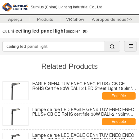
Surplus (China) Lighting Industrial Co., Ltd
Aperçu
Produits
VR Show
A propos de nous
>>
ceiling led panel light
Qualité
supplier.
(0)
Related Products
EAGLE GEN4 TUV ENEC ENEC PLUS+ CB CE
RoHS Certifié 80W DALI-2 LED Street Light 195lm/W
Avec 7 PIN NEMA Socket Shorting Cap et 10KV SPD
Enquête
Développement sans outil
maintenant
Lampe de rue LED EAGLE GEN4 TUV ENEC ENEC
PLUS+ CB CE RoHS certifiée 30W DALI-2 195lm/W
avec capuchon de fermeture de douille NEMA 7
Enquête
broches et conception auto-nettoyante et ouverture
sans outil avec parasurtenseur 10KV
maintenant
Lampe de rue LED EAGLE GEN4 TUV ENEC ENEC