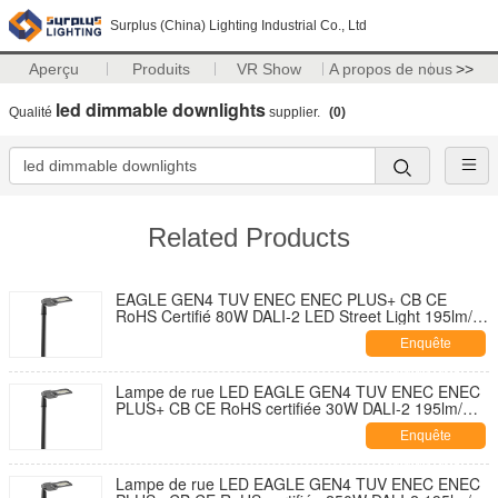
Surplus (China) Lighting Industrial Co., Ltd
Aperçu
Produits
VR Show
A propos de nous
>>
led dimmable downlights
Qualité
supplier.
(0)
Related Products
EAGLE GEN4 TUV ENEC ENEC PLUS+ CB CE
RoHS Certifié 80W DALI-2 LED Street Light 195lm/W
Avec 7 PIN NEMA Socket Shorting Cap et 10KV SPD
Enquête
Développement sans outil
maintenant
Lampe de rue LED EAGLE GEN4 TUV ENEC ENEC
PLUS+ CB CE RoHS certifiée 30W DALI-2 195lm/W
avec capuchon de fermeture de douille NEMA 7
Enquête
broches et conception auto-nettoyante et ouverture
sans outil avec parasurtenseur 10KV
maintenant
Lampe de rue LED EAGLE GEN4 TUV ENEC ENEC