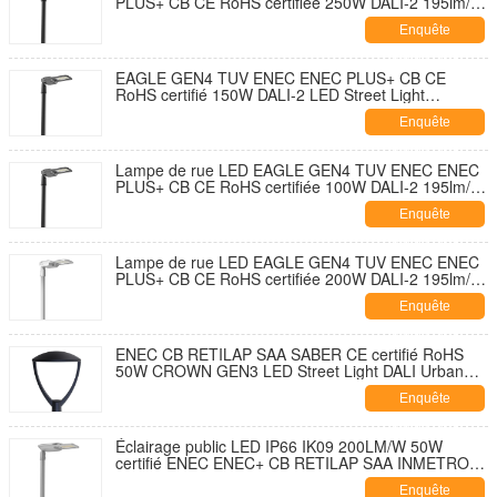
PLUS+ CB CE RoHS certifiée 250W DALI-2 195lm/W
avec capuchon de fermeture de prise NEMA 7
Enquête
broches et conception à ouverture sans outil et
autonettoyante avec parasurtenseur 10KV
maintenant
EAGLE GEN4 TUV ENEC ENEC PLUS+ CB CE
RoHS certifié 150W DALI-2 LED Street Light
195lm/W Avec 7 PIN NEMA Socket Shorting Cap et
Enquête
10KV SPD Développement sans outil et sans
ouverture et autodécouvrant
maintenant
Lampe de rue LED EAGLE GEN4 TUV ENEC ENEC
PLUS+ CB CE RoHS certifiée 100W DALI-2 195lm/W
avec capuchon de fermeture de douille NEMA 7
Enquête
broches et parasurtenseur 10KV Conception à
ouverture sans outil et autonettoyante
maintenant
Lampe de rue LED EAGLE GEN4 TUV ENEC ENEC
PLUS+ CB CE RoHS certifiée 200W DALI-2 195lm/W
avec capuchon de fermeture de douille NEMA 7
Enquête
broches et parasurtenseur 10KV Conception à
ouverture sans outil et autonettoyante
maintenant
ENEC CB RETILAP SAA SABER CE certifié RoHS
50W CROWN GEN3 LED Street Light DALI Urban
Street Light Garden Light INMETRO IP66 Design
Enquête
d'ouverture extérieure sans outil
maintenant
Éclairage public LED IP66 IK09 200LM/W 50W
certifié ENEC ENEC+ CB RETILAP SAA INMETRO
Zhaga-D4i Garantie 10 ans Conception
Enquête
autonettoyante