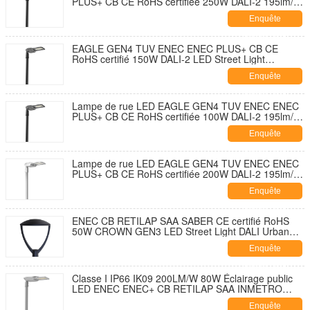
PLUS+ CB CE RoHS certifiée 250W DALI-2 195lm/W
avec capuchon de fermeture de prise NEMA 7
Enquête
broches et conception à ouverture sans outil et
autonettoyante avec parasurtenseur 10KV
maintenant
EAGLE GEN4 TUV ENEC ENEC PLUS+ CB CE
RoHS certifié 150W DALI-2 LED Street Light
195lm/W Avec 7 PIN NEMA Socket Shorting Cap et
Enquête
10KV SPD Développement sans outil et sans
ouverture et autodécouvrant
maintenant
Lampe de rue LED EAGLE GEN4 TUV ENEC ENEC
PLUS+ CB CE RoHS certifiée 100W DALI-2 195lm/W
avec capuchon de fermeture de douille NEMA 7
Enquête
broches et parasurtenseur 10KV Conception à
ouverture sans outil et autonettoyante
maintenant
Lampe de rue LED EAGLE GEN4 TUV ENEC ENEC
PLUS+ CB CE RoHS certifiée 200W DALI-2 195lm/W
avec capuchon de fermeture de douille NEMA 7
Enquête
broches et parasurtenseur 10KV Conception à
ouverture sans outil et autonettoyante
maintenant
ENEC CB RETILAP SAA SABER CE certifié RoHS
50W CROWN GEN3 LED Street Light DALI Urban
Street Light Garden Light INMETRO IP66 Design
Enquête
d'ouverture extérieure sans outil
maintenant
Classe I IP66 IK09 200LM/W 80W Éclairage public
LED ENEC ENEC+ CB RETILAP SAA INMETRO
Certifié Zhaga-D4i Garantie 10 ans Conception
Enquête
autonettoyante