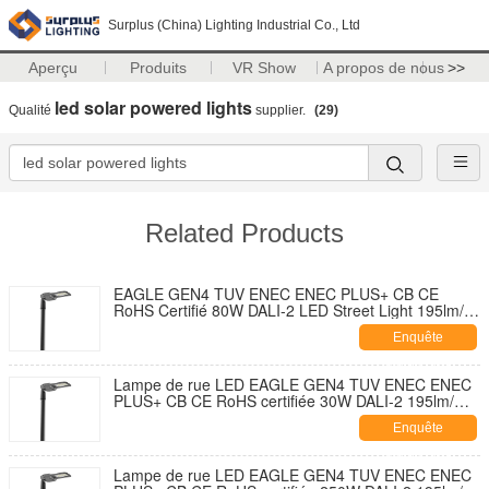
Surplus (China) Lighting Industrial Co., Ltd
Aperçu
Produits
VR Show
A propos de nous
>>
led solar powered lights
Qualité
supplier.
(29)
Related Products
EAGLE GEN4 TUV ENEC ENEC PLUS+ CB CE
RoHS Certifié 80W DALI-2 LED Street Light 195lm/W
Avec 7 PIN NEMA Socket Shorting Cap et 10KV SPD
Enquête
Développement sans outil
maintenant
Lampe de rue LED EAGLE GEN4 TUV ENEC ENEC
PLUS+ CB CE RoHS certifiée 30W DALI-2 195lm/W
avec capuchon de fermeture de douille NEMA 7
Enquête
broches et conception auto-nettoyante et ouverture
sans outil avec parasurtenseur 10KV
maintenant
Lampe de rue LED EAGLE GEN4 TUV ENEC ENEC