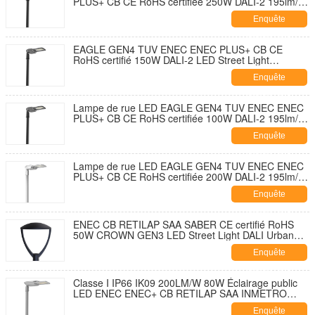
PLUS+ CB CE RoHS certifiée 250W DALI-2 195lm/W
avec capuchon de fermeture de prise NEMA 7
Enquête
broches et conception à ouverture sans outil et
autonettoyante avec parasurtenseur 10KV
maintenant
EAGLE GEN4 TUV ENEC ENEC PLUS+ CB CE
RoHS certifié 150W DALI-2 LED Street Light
195lm/W Avec 7 PIN NEMA Socket Shorting Cap et
Enquête
10KV SPD Développement sans outil et sans
ouverture et autodécouvrant
maintenant
Lampe de rue LED EAGLE GEN4 TUV ENEC ENEC
PLUS+ CB CE RoHS certifiée 100W DALI-2 195lm/W
avec capuchon de fermeture de douille NEMA 7
Enquête
broches et parasurtenseur 10KV Conception à
ouverture sans outil et autonettoyante
maintenant
Lampe de rue LED EAGLE GEN4 TUV ENEC ENEC
PLUS+ CB CE RoHS certifiée 200W DALI-2 195lm/W
avec capuchon de fermeture de douille NEMA 7
Enquête
broches et parasurtenseur 10KV Conception à
ouverture sans outil et autonettoyante
maintenant
ENEC CB RETILAP SAA SABER CE certifié RoHS
50W CROWN GEN3 LED Street Light DALI Urban
Street Light Garden Light INMETRO IP66 Design
Enquête
d'ouverture extérieure sans outil
maintenant
Classe I IP66 IK09 200LM/W 80W Éclairage public
LED ENEC ENEC+ CB RETILAP SAA INMETRO
Certifié Zhaga-D4i Garantie 10 ans Conception
Enquête
autonettoyante