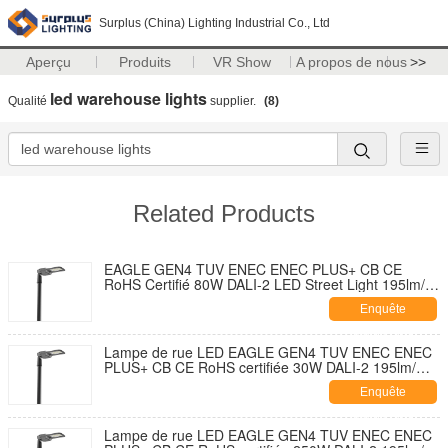
Surplus (China) Lighting Industrial Co., Ltd
Aperçu
Produits
VR Show
A propos de nous
>>
led warehouse lights
Qualité
supplier.
(8)
Related Products
EAGLE GEN4 TUV ENEC ENEC PLUS+ CB CE
RoHS Certifié 80W DALI-2 LED Street Light 195lm/W
Avec 7 PIN NEMA Socket Shorting Cap et 10KV SPD
Enquête
Développement sans outil
maintenant
Lampe de rue LED EAGLE GEN4 TUV ENEC ENEC
PLUS+ CB CE RoHS certifiée 30W DALI-2 195lm/W
avec capuchon de fermeture de douille NEMA 7
Enquête
broches et conception auto-nettoyante et ouverture
sans outil avec parasurtenseur 10KV
maintenant
Lampe de rue LED EAGLE GEN4 TUV ENEC ENEC