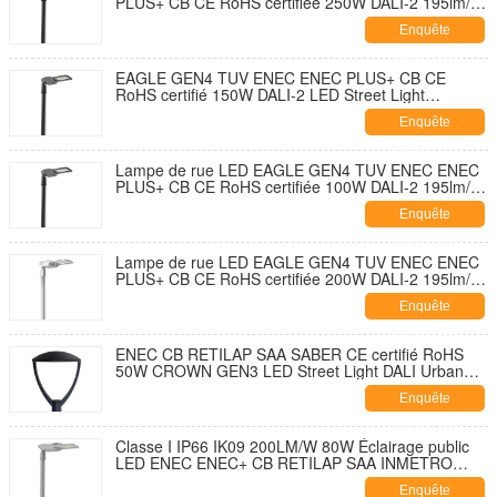
PLUS+ CB CE RoHS certifiée 250W DALI-2 195lm/W
avec capuchon de fermeture de prise NEMA 7
Enquête
broches et conception à ouverture sans outil et
autonettoyante avec parasurtenseur 10KV
maintenant
EAGLE GEN4 TUV ENEC ENEC PLUS+ CB CE
RoHS certifié 150W DALI-2 LED Street Light
195lm/W Avec 7 PIN NEMA Socket Shorting Cap et
Enquête
10KV SPD Développement sans outil et sans
ouverture et autodécouvrant
maintenant
Lampe de rue LED EAGLE GEN4 TUV ENEC ENEC
PLUS+ CB CE RoHS certifiée 100W DALI-2 195lm/W
avec capuchon de fermeture de douille NEMA 7
Enquête
broches et parasurtenseur 10KV Conception à
ouverture sans outil et autonettoyante
maintenant
Lampe de rue LED EAGLE GEN4 TUV ENEC ENEC
PLUS+ CB CE RoHS certifiée 200W DALI-2 195lm/W
avec capuchon de fermeture de douille NEMA 7
Enquête
broches et parasurtenseur 10KV Conception à
ouverture sans outil et autonettoyante
maintenant
ENEC CB RETILAP SAA SABER CE certifié RoHS
50W CROWN GEN3 LED Street Light DALI Urban
Street Light Garden Light INMETRO IP66 Design
Enquête
d'ouverture extérieure sans outil
maintenant
Classe I IP66 IK09 200LM/W 80W Éclairage public
LED ENEC ENEC+ CB RETILAP SAA INMETRO
Certifié Zhaga-D4i Garantie 10 ans Conception
Enquête
autonettoyante