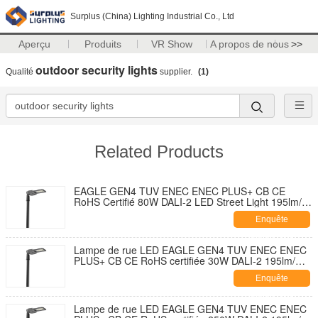
Surplus (China) Lighting Industrial Co., Ltd
Aperçu
Produits
VR Show
A propos de nous
>>
outdoor security lights
Qualité
supplier.
(1)
Related Products
EAGLE GEN4 TUV ENEC ENEC PLUS+ CB CE
RoHS Certifié 80W DALI-2 LED Street Light 195lm/W
Avec 7 PIN NEMA Socket Shorting Cap et 10KV SPD
Enquête
Développement sans outil
maintenant
Lampe de rue LED EAGLE GEN4 TUV ENEC ENEC
PLUS+ CB CE RoHS certifiée 30W DALI-2 195lm/W
avec capuchon de fermeture de douille NEMA 7
Enquête
broches et conception auto-nettoyante et ouverture
sans outil avec parasurtenseur 10KV
maintenant
Lampe de rue LED EAGLE GEN4 TUV ENEC ENEC