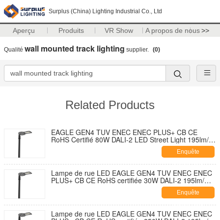
Surplus (China) Lighting Industrial Co., Ltd
Aperçu
Produits
VR Show
A propos de nous
>>
wall mounted track lighting
Qualité
supplier.
(0)
Related Products
EAGLE GEN4 TUV ENEC ENEC PLUS+ CB CE
RoHS Certifié 80W DALI-2 LED Street Light 195lm/W
Avec 7 PIN NEMA Socket Shorting Cap et 10KV SPD
Enquête
Développement sans outil
maintenant
Lampe de rue LED EAGLE GEN4 TUV ENEC ENEC
PLUS+ CB CE RoHS certifiée 30W DALI-2 195lm/W
avec capuchon de fermeture de douille NEMA 7
Enquête
broches et conception auto-nettoyante et ouverture
sans outil avec parasurtenseur 10KV
maintenant
Lampe de rue LED EAGLE GEN4 TUV ENEC ENEC