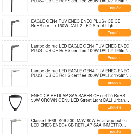
PLUS+ CB CE RoHS certifiée 250W DALI-2 195lm/W
avec capuchon de fermeture de prise NEMA 7
Enquête
broches et conception à ouverture sans outil et
autonettoyante avec parasurtenseur 10KV
maintenant
EAGLE GEN4 TUV ENEC ENEC PLUS+ CB CE
RoHS certifié 150W DALI-2 LED Street Light
195lm/W Avec 7 PIN NEMA Socket Shorting Cap et
Enquête
10KV SPD Développement sans outil et sans
ouverture et autodécouvrant
maintenant
Lampe de rue LED EAGLE GEN4 TUV ENEC ENEC
PLUS+ CB CE RoHS certifiée 100W DALI-2 195lm/W
avec capuchon de fermeture de douille NEMA 7
Enquête
broches et parasurtenseur 10KV Conception à
ouverture sans outil et autonettoyante
maintenant
Lampe de rue LED EAGLE GEN4 TUV ENEC ENEC
PLUS+ CB CE RoHS certifiée 200W DALI-2 195lm/W
avec capuchon de fermeture de douille NEMA 7
Enquête
broches et parasurtenseur 10KV Conception à
ouverture sans outil et autonettoyante
maintenant
ENEC CB RETILAP SAA SABER CE certifié RoHS
50W CROWN GEN3 LED Street Light DALI Urban
Street Light Garden Light INMETRO IP66 Design
Enquête
d'ouverture extérieure sans outil
maintenant
Classe I IP66 IK09 200LM/W 80W Éclairage public
LED ENEC ENEC+ CB RETILAP SAA INMETRO
Certifié Zhaga-D4i Garantie 10 ans Conception
Enquête
autonettoyante