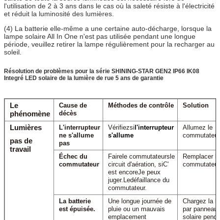
l'utilisation de 2 à 3 ans dans le cas où la saleté résiste à l'électricité
et réduit la luminosité des lumières.
(4) La batterie elle-même a une certaine auto-décharge, lorsque la
lampe solaire All In One n'est pas utilisée pendant une longue
période, veuillez retirer la lampe régulièrement pour la recharger au
soleil.
Résolution de problèmes pour la série SHINING-STAR GEN2 IP66 IK08
Integré LED solaire de la lumière de rue 5 ans de garantie
Le
Cause de
Méthodes de contrôle
Solution
décès
phénomène
Lumières
L'interrupteur
Vérifiez
si
l'interrupteur
Allumez le
ne s'allume
s'allume
commutateur
pas de
pas
travail
Échec du
Faire
le commutateur
s
le
Remplacer le
commutateur
circuit d'aération, si
C'
commutateur
est encore
Je peux
juger.
Le
défaillance du
commutateur.
La batterie
Une longue journée de
Chargez la ba
est épuisée.
pluie ou un mauvais
par panneau
emplacement
solaire penda