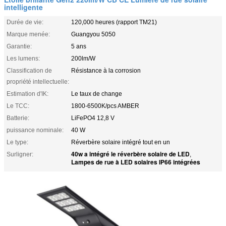
intelligente
Durée de vie:
120,000 heures (rapport TM21)
Marque menée:
Guangyou 5050
Garantie:
5 ans
Les lumens:
200lm/W
Classification de
Résistance à la corrosion
propriété intellectuelle:
Estimation d'IK:
Le taux de change
Le TCC:
1800-6500K/pcs AMBER
Batterie:
LiFePO4 12,8 V
puissance nominale:
40 W
Le type:
Réverbère solaire intégré tout en un
40w a intégré le réverbère solaire de LED
Surligner:
,
Lampes de rue à LED solaires IP66 intégrées