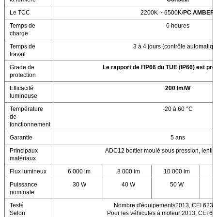
Le TCC
2200K ~ 6500K/
PC AMBER
Temps de
6 heures
charge
Temps de
3 à 4 jours (contrôle automatiqu
travail
Grade de
Le rapport de l'IP66 du TUE (IP66) est pré
protection
Efficacité
200 lm/W
lumineuse
Température
-20 à 60 °C
de
fonctionnement
Garantie
5 ans
Principaux
ADC12 boîtier moulé sous pression, lentil
matériaux
Flux lumineux
6 000 lm
8 000 lm
10 000 lm
1
Puissance
30 W
40 W
50 W
nominale
Testé
Nombre d'équipements2013, CEI 6232
Selon
Pour les véhicules à moteur:2013, CEI 6