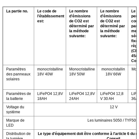
La partie no.
Le code de
Le nombre
Le nombre
Le 
l'établissement
d'émissions
d'émissions
per
est:
de CO2 est
de CO2 est
con
déterminé par
déterminé par
par 
la méthode
la méthode
mes
suivante:
suivante:
sécu
fixé
règ
(CE)
45/2
Cons
Paramètres
monocristalline
Monocristalline
monocristallin
Mono
des panneaux
18V 40W
18V 50W
18V 66W
1
solaires
Paramètres de
LiFePO4 12,8V
LiFePO4 12,8V
LiFePO4 12,8
LiF
la batterie
18AH
24AH
V 30 AH
36A
Voltage du
12 V
système
Marque de
Les luminaires 5050 / TYF505
LED
Distribution de
Le type d'équipement doit être conforme à l'article 6 du 
la lumière
Conseil.