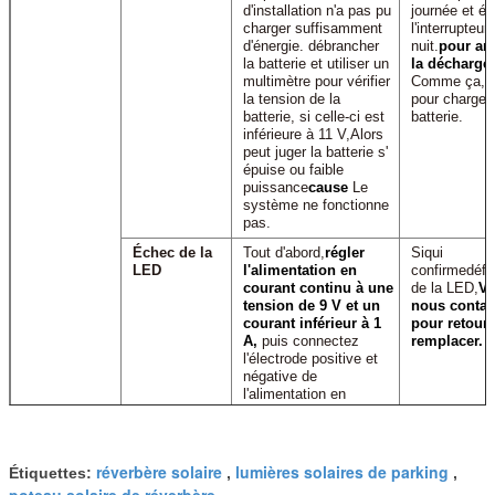
d'installation n'a pas pu
journée et ét
charger suffisamment
l'interrupteur 
d'énergie.
débrancher
nuit.
pour arr
la batterie et utiliser un
la décharge
,
multimètre pour vérifier
Comme ça, 2
la tension de la
pour charger 
batterie, si celle-ci est
batterie.
inférieure à 11 V,
Alors
peut juger la batterie s'
épuise ou faible
puissance
cause
Le
système ne fonctionne
pas.
Échec de la
Tout d'abord,
régler
Si
qui
LED
l'alimentation en
confirme
défa
courant continu à une
de la LED,
Ve
tension de 9 V et un
nous contac
courant inférieur à 1
pour retourn
A,
puis connectez
remplacer.
l'électrode positive et
négative de
l'alimentation en
courant continu à la
LED, si la LED ne
pouvait pas s'allumer,
pourrait juger la
réverbère solaire
lumières solaires de parking
Étiquettes:
,
,
défaillance de la LED.