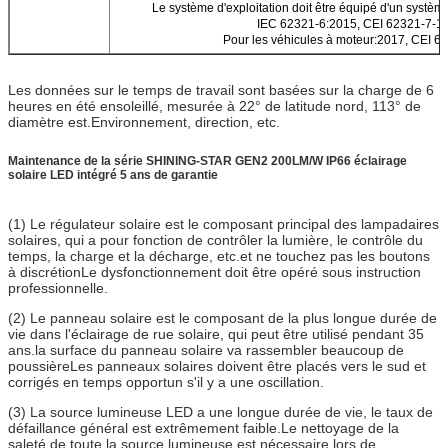
Le système d'exploitation doit être équipé d'un système
IEC 62321-6:2015, CEI 62321-7-1:
Pour les véhicules à moteur:2017, CEI 6
Les données sur le temps de travail sont basées sur la charge de 6
heures en été ensoleillé, mesurée à 22° de latitude nord, 113° de
diamètre est.Environnement, direction, etc.
Maintenance de la série SHINING-STAR GEN2 200LM/W IP66 éclairage
solaire LED intégré 5 ans de garantie
(1) Le régulateur solaire est le composant principal des lampadaires
solaires, qui a pour fonction de contrôler la lumière, le contrôle du
temps, la charge et la décharge, etc.et ne touchez pas les boutons
à discrétionLe dysfonctionnement doit être opéré sous instruction
professionnelle.
(2) Le panneau solaire est le composant de la plus longue durée de
vie dans l'éclairage de rue solaire, qui peut être utilisé pendant 35
ans.la surface du panneau solaire va rassembler beaucoup de
poussièreLes panneaux solaires doivent être placés vers le sud et
corrigés en temps opportun s'il y a une oscillation.
(3) La source lumineuse LED a une longue durée de vie, le taux de
défaillance général est extrêmement faible.Le nettoyage de la
saleté de toute la source lumineuse est nécessaire lors de