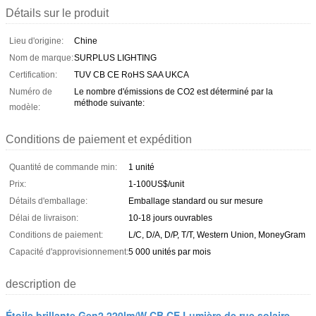
Détails sur le produit
Lieu d'origine:
Chine
Nom de marque:
SURPLUS LIGHTING
Certification:
TUV CB CE RoHS SAA UKCA
Numéro de
Le nombre d'émissions de CO2 est déterminé par la
méthode suivante:
modèle:
Conditions de paiement et expédition
Quantité de commande min:
1 unité
Prix:
1-100US$/unit
Détails d'emballage:
Emballage standard ou sur mesure
Délai de livraison:
10-18 jours ouvrables
Conditions de paiement:
L/C, D/A, D/P, T/T, Western Union, MoneyGram
Capacité d'approvisionnement:
5 000 unités par mois
description de
Étoile brillante Gen2 220lm/W CB CE Lumière de rue solaire